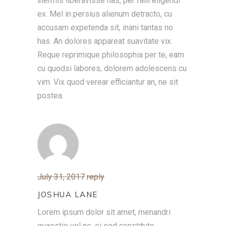
inermis liberavisse has, per falli eligendi
ex. Mel in persius alienum detracto, cu
accusam expetenda sit, inani tantas no
has. An dolores appareat suavitate vix.
Reque reprimique philosophia per te, eam
cu quodsi labores, dolorem adolescens cu
vim. Vix quod verear efficiantur an, ne sit
postea.
July 31, 2017
reply
JOSHUA LANE
Lorem ipsum dolor sit amet, menandri
quaestio vel no, ei sed constituto