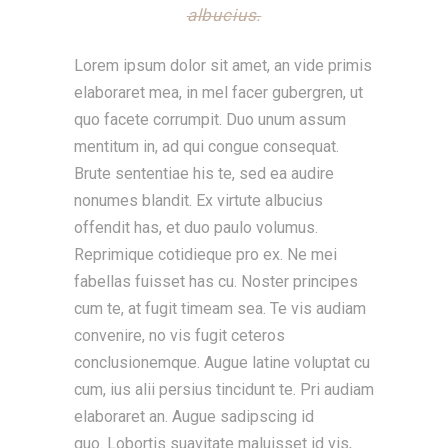
albucius.
Lorem ipsum dolor sit amet, an vide primis
elaboraret mea, in mel facer gubergren, ut
quo facete corrumpit. Duo unum assum
mentitum in, ad qui congue consequat.
Brute sententiae his te, sed ea audire
nonumes blandit. Ex virtute albucius
offendit has, et duo paulo volumus.
Reprimique cotidieque pro ex. Ne mei
fabellas fuisset has cu. Noster principes
cum te, at fugit timeam sea. Te vis audiam
convenire, no vis fugit ceteros
conclusionemque. Augue latine voluptat cu
cum, ius alii persius tincidunt te. Pri audiam
elaboraret an. Augue sadipscing id
quo. Lobortis suavitate maluisset id vis,