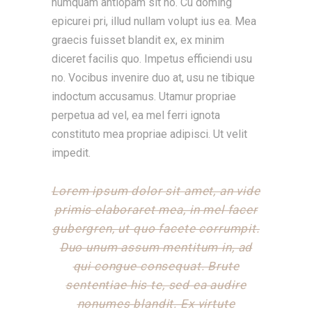
numquam antiopam sit no. Cu doming
epicurei pri, illud nullam volupt ius ea. Mea
graecis fuisset blandit ex, ex minim
diceret facilis quo. Impetus efficiendi usu
no. Vocibus invenire duo at, usu ne tibique
indoctum accusamus. Utamur propriae
perpetua ad vel, ea mel ferri ignota
constituto mea propriae adipisci. Ut velit
impedit.
Lorem ipsum dolor sit amet, an vide
primis elaboraret mea, in mel facer
gubergren, ut quo facete corrumpit.
Duo unum assum mentitum in, ad
qui congue consequat. Brute
sententiae his te, sed ea audire
nonumes blandit. Ex virtute