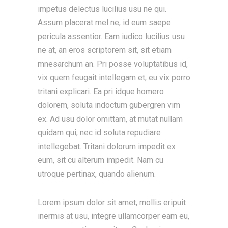
impetus delectus lucilius usu ne qui.
Assum placerat mel ne, id eum saepe
pericula assentior. Eam iudico lucilius usu
ne at, an eros scriptorem sit, sit etiam
mnesarchum an. Pri posse voluptatibus id,
vix quem feugait intellegam et, eu vix porro
tritani explicari. Ea pri idque homero
dolorem, soluta indoctum gubergren vim
ex. Ad usu dolor omittam, at mutat nullam
quidam qui, nec id soluta repudiare
intellegebat. Tritani dolorum impedit ex
eum, sit cu alterum impedit. Nam cu
utroque pertinax, quando alienum.
Lorem ipsum dolor sit amet, mollis eripuit
inermis at usu, integre ullamcorper eam eu,