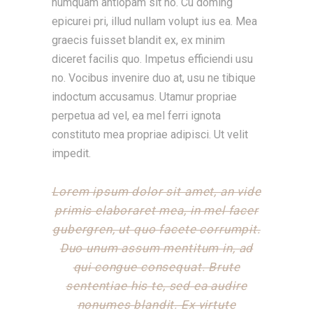
numquam antiopam sit no. Cu doming
epicurei pri, illud nullam volupt ius ea. Mea
graecis fuisset blandit ex, ex minim
diceret facilis quo. Impetus efficiendi usu
no. Vocibus invenire duo at, usu ne tibique
indoctum accusamus. Utamur propriae
perpetua ad vel, ea mel ferri ignota
constituto mea propriae adipisci. Ut velit
impedit.
Lorem ipsum dolor sit amet, an vide
primis elaboraret mea, in mel facer
gubergren, ut quo facete corrumpit.
Duo unum assum mentitum in, ad
qui congue consequat. Brute
sententiae his te, sed ea audire
nonumes blandit. Ex virtute