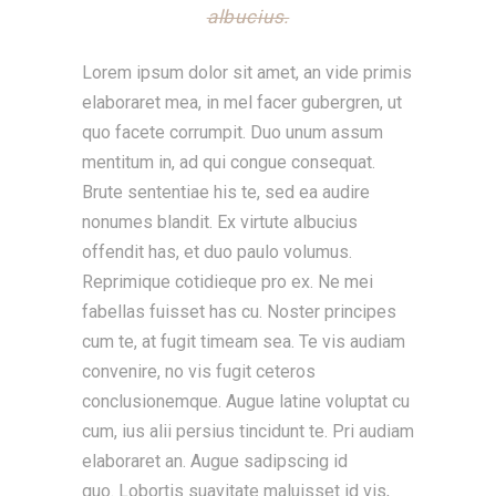
albucius.
Lorem ipsum dolor sit amet, an vide primis
elaboraret mea, in mel facer gubergren, ut
quo facete corrumpit. Duo unum assum
mentitum in, ad qui congue consequat.
Brute sententiae his te, sed ea audire
nonumes blandit. Ex virtute albucius
offendit has, et duo paulo volumus.
Reprimique cotidieque pro ex. Ne mei
fabellas fuisset has cu. Noster principes
cum te, at fugit timeam sea. Te vis audiam
convenire, no vis fugit ceteros
conclusionemque. Augue latine voluptat cu
cum, ius alii persius tincidunt te. Pri audiam
elaboraret an. Augue sadipscing id
quo. Lobortis suavitate maluisset id vis,