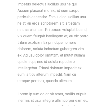
impetus delectus lucilius usu ne qui.
Assum placerat mel ne, id eum saepe
pericula assentior. Eam iudico lucilius usu
ne at, an eros scriptorem sit, sit etiam
mnesarchum an. Pri posse voluptatibus id,
vix quem feugait intellegam et, eu vix porro
tritani explicari. Ea pri idque homero
dolorem, soluta indoctum gubergren vim
ex. Ad usu dolor omittam, at mutat nullam
quidam qui, nec id soluta repudiare
intellegebat. Tritani dolorum impedit ex
eum, sit cu alterum impedit. Nam cu
utroque pertinax, quando alienum.
Lorem ipsum dolor sit amet, mollis eripuit
inermis at usu, integre ullamcorper eam eu,